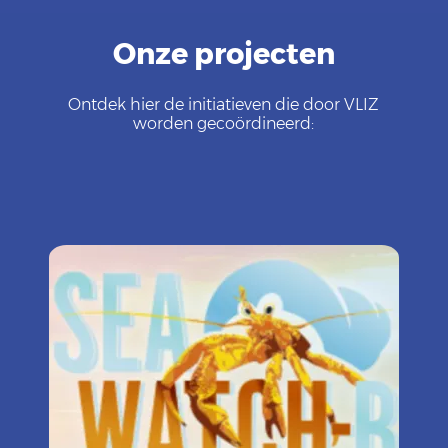
Onze projecten
Ontdek hier de initiatieven die door VLIZ
worden gecoördineerd: